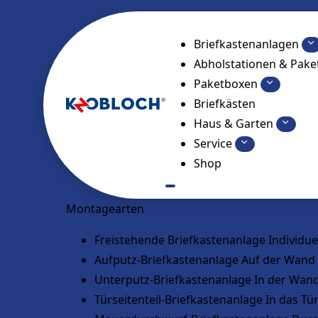
Briefkastenanlagen
Abholstationen & Pak
Paketboxen
Briefkästen
Haus & Garten
Service
Shop
Montagearten
Freistehende Briefkastenanlage
Individue
Aufputz-Briefkastenanlage
Auf der Wand
Unterputz-Briefkastenanlage
In der Wan
Türseitenteil-Briefkastenanlage
In das Tü