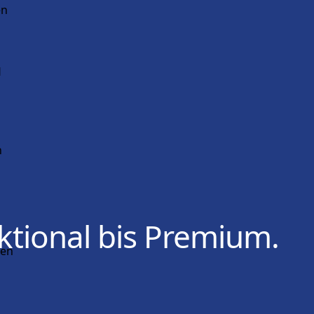
en
H
n
ktional bis Premium.
ken