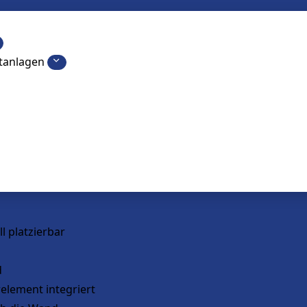
etanlagen
ll platzierbar
d
relement integriert