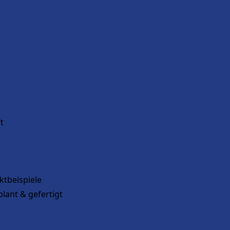
t
tbeispiele
plant & gefertigt