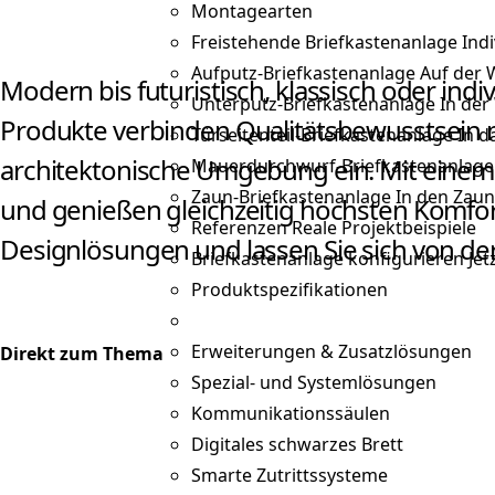
Montagearten
Freistehende Briefkastenanlage
Indi
Aufputz-Briefkastenanlage
Auf der
Modern bis futuristisch, klassisch oder indi
Unterputz-Briefkastenanlage
In de
Produkte verbinden Qualitätsbewusstsein m
Türseitenteil-Briefkastenanlage
In d
architektonische Umgebung ein. Mit einem 
Mauerdurchwurf-Briefkastenanlage
Zaun-Briefkastenanlage
In den Zaun
und genießen gleichzeitig höchsten Komfort 
Referenzen
Reale Projektbeispiele
Designlösungen und lassen Sie sich von de
Briefkastenanlage konfigurieren
Jet
Produktspezifikationen
Erweiterungen & Zusatzlösungen
Direkt zum Thema
Spezial- und Systemlösungen
Kommunikationssäulen
Digitales schwarzes Brett
Smarte Zutrittssysteme