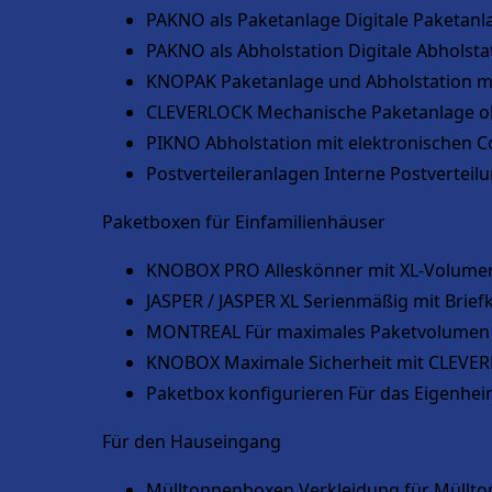
PAKNO als Paketanlage
Digitale Paketan
PAKNO als Abholstation
Digitale Abholsta
KNOPAK
Paketanlage und Abholstation m
CLEVERLOCK
Mechanische Paketanlage o
PIKNO
Abholstation mit elektronischen 
Postverteileranlagen
Interne Postverteil
Paketboxen für Einfamilienhäuser
KNOBOX PRO
Alleskönner mit XL-Volume
JASPER / JASPER XL
Serienmäßig mit Brief
MONTREAL
Für maximales Paketvolumen
KNOBOX
Maximale Sicherheit mit CLEVE
Paketbox konfigurieren
Für das Eigenhei
Für den Hauseingang
Mülltonnenboxen
Verkleidung für Müllt