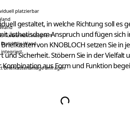
viduell platzierbar
 Wand
viduell gestaltet, in welche Richtung soll es
r Wand
it ästhetischem Anspruch und fügen sich in
as Türelement integriert
Briefkasten von KNOBLOCH setzen Sie in je
Durch die Wand
 integriert
und Sicherheit. Stöbern Sie in der Vielfalt 
r Kombination aus Form und Funktion begei
zt Briefkastenanlage anfragen