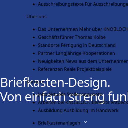
Ausschreibungstexte
Für Ausschreibung
Über uns
Das Unternehmen
Mehr über KNOBLOC
Geschäftsführer
Thomas Kolbe
Standorte
Fertigung in Deutschland
Partner
Langjährige Kooperationen
Neuigkeiten
News aus dem Unternehme
Referenzen
Reale Projektbeispiele
Briefkasten-Design.
Karriere
Von einfach streng fun
Jobs
Aktuelle Stellenangebote
Arbeiten bei KNOBLOCH
Benefits entdec
Ausbildung
Ausbildung im Handwerk
Briefkastenanlagen