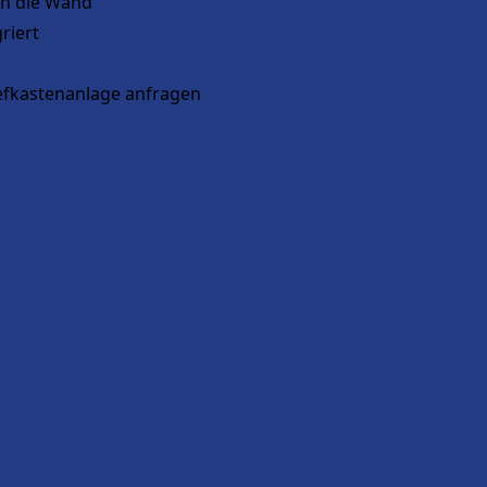
h die Wand
riert
iefkastenanlage anfragen