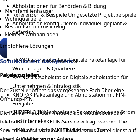
Abholstationen für Behörden & Bildung
Mehrfamilienhäuser
Referenzen & Beispiele
Umgesetzte Projektbeispiele
Wohnquartiere
Abholstation konfigurieren
Individuell geplant &
Bestandsmodernisierung
gefertigt
kleinere Wohnanlagen
Empfohlene Lösungen
PAKNO als Paketanlage
Digitale Paketanlage für
So funktioniert das System:
Wohnanlagen & Quartiere
Pakete zustellen
PAKNO als Abholstation
Digitale Abholstation für
Unternehmen & Intralogistik
Der Zusteller öffnet das vorgesehene Fach über eine
KNOPAK
Paketanlage und Abholstation mit PIN-
Öffnungs-PIN.
Freigabe
CLEVERLOCK
Mechanische Paketanlage ohne Strom
Die PIN kann auf dem Versandlabel notiert sein oder
und Internet
telefonisch beim PAKETIN-Service erfragt werden. Die
PIKNO
Abholstation mit elektronischen
Service-Nummer von PAKETIN findet der Zustelldienst auf
Codeschlössern
einem Aufkleber an der Anlage.