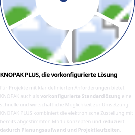
KNOPAK PLUS, die vorkonfigurierte Lösung
Für Projekte mit klar definierten Anforderungen bietet
KNOPAK auch als
vorkonfigurierte Standardlösung
eine
schnelle und wirtschaftliche Möglichkeit zur Umsetzung.
KNOPAK PLUS kombiniert die elektronische Zustellung mit
bereits abgestimmten Modulkonzepten und
reduziert
dadurch Planungsaufwand und Projektlaufzeiten
.