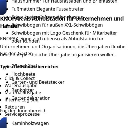
Hausnummer
Für Hausfassaden und Briefkästen
Fußmatten
Elegante Fussabtreter
Schaukasten
Informationskasten
KNOPAK als Abholstation für Unternehmen und
Schwibbogen für außen
XXL-Schwibbögen
Handel
Schwibbogen mit Logo
Geschenk für Mitarbeiter
KNOPAK eignet sich ebenso als Abholstation für
oder Kunden
Unternehmen und Organisationen, die Übergaben flexibel
Für den Garten
und ohne persönliche Übergabe organisieren wollen.
Pflanzkübel
Typische Einsatzbereiche:
Hochbeete
Click & Collect
Garten- und Beetstecker
Warenausgabe
Rankgitter
Materialausgabe
Gartendekoration
interne Logistik
Retouren
Für den Innenbereich
Serviceprozesse
Kaminholzwagen