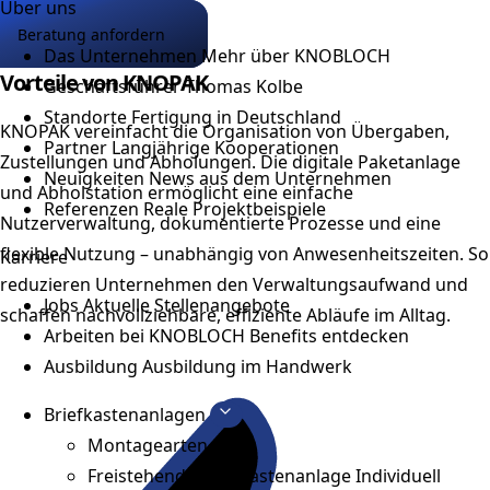
Über uns
Beratung anfordern
Das Unternehmen
Mehr über KNOBLOCH
Vorteile von KNOPAK
Geschäftsführer
Thomas Kolbe
Standorte
Fertigung in Deutschland
KNOPAK vereinfacht die Organisation von Übergaben,
Partner
Langjährige Kooperationen
Zustellungen und Abholungen. Die digitale Paketanlage
Neuigkeiten
News aus dem Unternehmen
und Abholstation ermöglicht eine einfache
Referenzen
Reale Projektbeispiele
Nutzerverwaltung, dokumentierte Prozesse und eine
flexible Nutzung – unabhängig von Anwesenheitszeiten. So
Karriere
reduzieren Unternehmen den Verwaltungsaufwand und
Jobs
Aktuelle Stellenangebote
schaffen nachvollziehbare, effiziente Abläufe im Alltag.
Arbeiten bei KNOBLOCH
Benefits entdecken
Ausbildung
Ausbildung im Handwerk
Briefkastenanlagen
Montagearten
Freistehende Briefkastenanlage
Individuell