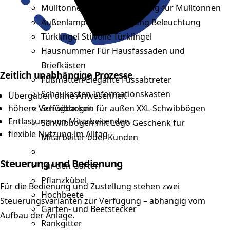
Mülltonnenboxen
Verkleidung für Mülltonnen
Außenlampen
Hauseingang Beleuchtung
Türklingel
Stilvolle Türklingel
Hausnummer
Für Hausfassaden und
Briefkästen
Zeitlich unabhängige Prozesse
Fußmatten
Elegante Fussabtreter
Schaukasten
Informationskasten
Übergaben ohne Anwesenheit
höhere Verfügbarkeit
Schwibbogen für außen
XXL-Schwibbögen
Entlastung von Mitarbeitenden
Schwibbogen mit Logo
Geschenk für
flexible Nutzung im Alltag
Mitarbeiter oder Kunden
Steuerung und Bedienung
Für den Garten
Pflanzkübel
Für die Bedienung und Zustellung stehen zwei
Hochbeete
Steuerungsvarianten zur Verfügung – abhängig vom
Garten- und Beetstecker
Aufbau der Anlage.
Rankgitter