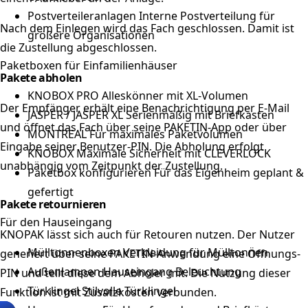
Postverteileranlagen
Interne Postverteilung für
Nach dem Einlegen wird das Fach geschlossen. Damit ist
größere Organisationen
die Zustellung abgeschlossen.
Paketboxen für Einfamilienhäuser
Pakete abholen
KNOBOX PRO
Alleskönner mit XL-Volumen
Der Empfänger erhält eine Benachrichtigung per E-Mail
JASPER / JASPER XL
Serienmäßig mit Briefkasten
und öffnet das Fach über seine PAKETIN-App oder über
MONTREAL
Für maximales Paketvolumen
Eingabe seiner Benutzer-PIN. Die Abholung erfolgt
KNOBOX
Maximale Sicherheit mit CLEVERLOCK
unabhängig vom Zeitpunkt der Zustellung.
Paketbox konfigurieren
Für das Eigenheim geplant &
gefertigt
Pakete retournieren
Für den Hauseingang
KNOPAK lässt sich auch für Retouren nutzen. Der Nutzer
Mülltonnenboxen
Verkleidung für Mülltonnen
generiert über seine PAKETIN-Anwendung eine Öffnungs-
Außenlampen
Hauseingang Beleuchtung
PIN und teilt diese dem Abholer mit. Die Nutzung dieser
Türklingel
Stilvolle Türklingel
Funktion ist mit Zusatzkosten verbunden.