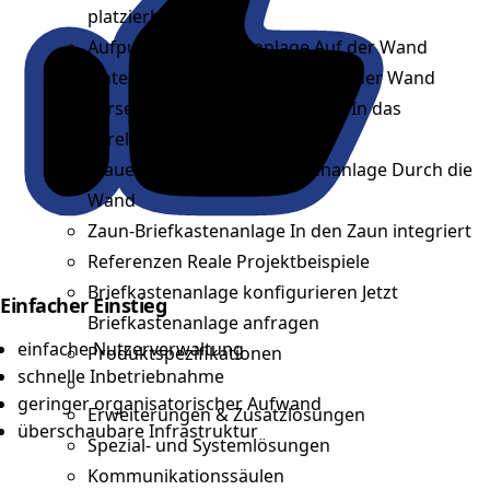
platzierbar
Aufputz-Briefkastenanlage
Auf der Wand
Unterputz-Briefkastenanlage
In der Wand
Türseitenteil-Briefkastenanlage
In das
Türelement integriert
Mauerdurchwurf-Briefkastenanlage
Durch die
Wand
Zaun-Briefkastenanlage
In den Zaun integriert
Referenzen
Reale Projektbeispiele
Briefkastenanlage konfigurieren
Jetzt
Einfacher Einstieg
Briefkastenanlage anfragen
einfache Nutzerverwaltung
Produktspezifikationen
schnelle Inbetriebnahme
geringer organisatorischer Aufwand
Erweiterungen & Zusatzlösungen
überschaubare Infrastruktur
Spezial- und Systemlösungen
Kommunikationssäulen