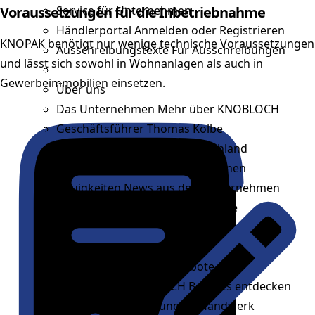
Voraussetzungen für die Inbetriebnahme
Service für Unternehmen
Händlerportal
Anmelden oder Registrieren
KNOPAK benötigt nur wenige technische Voraussetzungen
Ausschreibungstexte
Für Ausschreibungen
und lässt sich sowohl in Wohnanlagen als auch in
Gewerbeimmobilien einsetzen.
Über uns
Das Unternehmen
Mehr über KNOBLOCH
Geschäftsführer
Thomas Kolbe
Standorte
Fertigung in Deutschland
Partner
Langjährige Kooperationen
Neuigkeiten
News aus dem Unternehmen
Referenzen
Reale Projektbeispiele
Karriere
Jobs
Aktuelle Stellenangebote
Arbeiten bei KNOBLOCH
Benefits entdecken
Ausbildung
Ausbildung im Handwerk