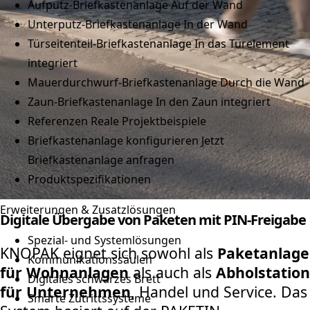
Aufputz-Briefkastenanlage
Auf der Wand
Unterputz-Briefkastenanlage
In der Wand
Türseitenteil-Briefkastenanlage
In das Türelement
integriert
Mauerdurchwurf-Briefkastenanlage
Durch die Wand
Zaun-Briefkastenanlage
In den Zaun integriert
Referenzen
Reale Projektbeispiele
Briefkastenanlage konfigurieren
Jetzt
Briefkastenanlage anfragen
Produktspezifikationen
Erweiterungen & Zusatzlösungen
Digitale Übergabe von Paketen mit PIN-Freigabe
Spezial- und Systemlösungen
KNOPAK eignet sich sowohl als
Paketanlage
Kommunikationssäulen
für Wohnanlagen
als auch als
Abholstation
Digitales schwarzes Brett
für Unternehmen
, Handel und Service. Das
Smarte Zutrittssysteme