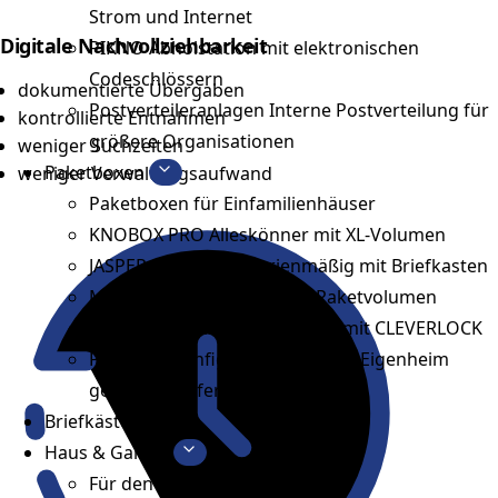
Strom und Internet
Digitale Nachvollziehbarkeit
PIKNO
Abholstation mit elektronischen
Codeschlössern
dokumentierte Übergaben
Postverteileranlagen
Interne Postverteilung für
kontrollierte Entnahmen
größere Organisationen
weniger Suchzeiten
Paketboxen
weniger Verwaltungsaufwand
Paketboxen für Einfamilienhäuser
KNOBOX PRO
Alleskönner mit XL-Volumen
JASPER / JASPER XL
Serienmäßig mit Briefkasten
MONTREAL
Für maximales Paketvolumen
KNOBOX
Maximale Sicherheit mit CLEVERLOCK
Paketbox konfigurieren
Für das Eigenheim
geplant & gefertigt
Briefkästen
Haus & Garten
Für den Hauseingang