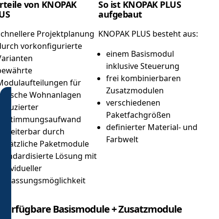
rteile von KNOPAK
So ist KNOPAK PLUS
US
aufgebaut
schnellere Projektplanung
KNOPAK PLUS besteht aus:
durch vorkonfigurierte
einem Basismodul
Varianten
inklusive Steuerung
bewährte
frei kombinierbaren
Modulaufteilungen für
Zusatzmodulen
typische Wohnanlagen
verschiedenen
reduzierter
Paketfachgrößen
Abstimmungsaufwand
definierter Material- und
erweiterbar durch
Farbwelt
zusätzliche Paketmodule
standardisierte Lösung mit
individueller
Anpassungsmöglichkeit
Verfügbare Basismodule + Zusatzmodule