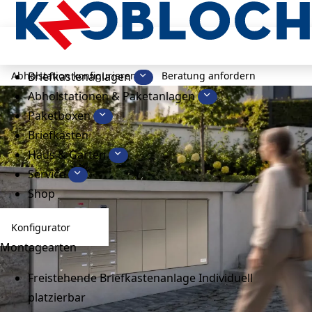
KNOPAK mit PAKETIN
–
Digitale
Paketanlage und Abholstation
Abholstation konfigurieren
Beratung anfordern
Briefkastenanlagen
Abholstationen & Paketanlagen
Paketboxen
Briefkästen
Haus & Garten
Service
Shop
Konfigurator
Montagearten
Freistehende Briefkastenanlage
Individuell
platzierbar