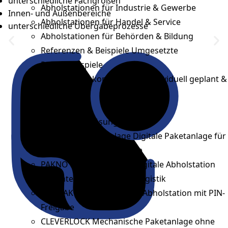
unterschiedliche Fachgrößen
Abholstationen für Industrie & Gewerbe
Innen- und Außenbereiche
Abholstationen für Handel & Service
unterschiedliche Übergabeprozesse
Abholstationen für Behörden & Bildung
Referenzen & Beispiele
Umgesetzte
Projektbeispiele
Abholstation konfigurieren
Individuell geplant &
gefertigt
Empfohlene Lösungen
PAKNO als Paketanlage
Digitale Paketanlage für
Wohnanlagen & Quartiere
PAKNO als Abholstation
Digitale Abholstation
für Unternehmen & Intralogistik
KNOPAK
Paketanlage und Abholstation mit PIN-
Freigabe
CLEVERLOCK
Mechanische Paketanlage ohne