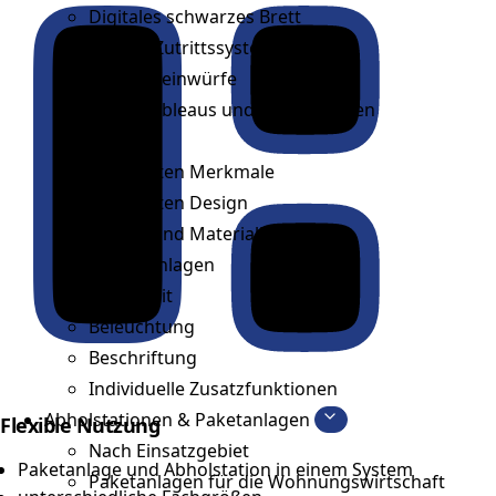
Digitales schwarzes Brett
Smarte Zutrittssysteme
Tür-Briefeinwürfe
Klingeltableaus und Klingelplatten
Briefkasten Merkmale
Briefkasten Design
Farben und Materialien
Sprechanlagen
Sicherheit
Beleuchtung
Beschriftung
Individuelle Zusatzfunktionen
Abholstationen & Paketanlagen
Flexible Nutzung
Nach Einsatzgebiet
Paketanlage und Abholstation in einem System
Paketanlagen für die Wohnungswirtschaft