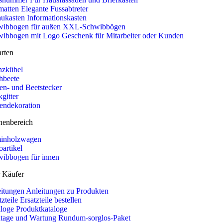
matten
Elegante Fussabtreter
ukasten
Informationskasten
ibbogen für außen
XXL-Schwibbögen
wibbogen mit Logo
Geschenk für Mitarbeiter oder Kunden
rten
nzkübel
hbeete
en- und Beetstecker
gitter
endekoration
nenbereich
inholzwagen
artikel
ibbogen für innen
r Käufer
itungen
Anleitungen zu Produkten
tzteile
Ersatzteile bestellen
loge
Produktkataloge
tage und Wartung
Rundum-sorglos-Paket