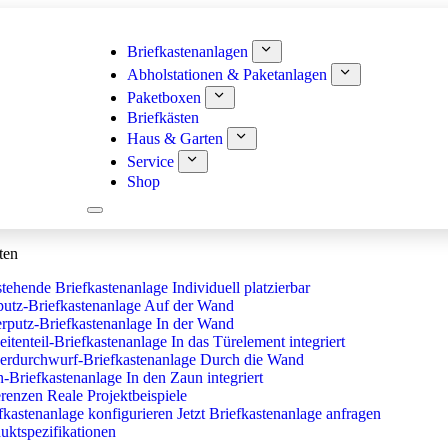
Briefkastenanlagen
Abholstationen & Paketanlagen
Paketboxen
Briefkästen
Haus & Garten
Service
Shop
ten
stehende Briefkastenanlage
Individuell platzierbar
utz-Briefkastenanlage
Auf der Wand
rputz-Briefkastenanlage
In der Wand
eitenteil-Briefkastenanlage
In das Türelement integriert
rdurchwurf-Briefkastenanlage
Durch die Wand
-Briefkastenanlage
In den Zaun integriert
renzen
Reale Projektbeispiele
fkastenanlage konfigurieren
Jetzt Briefkastenanlage anfragen
uktspezifikationen