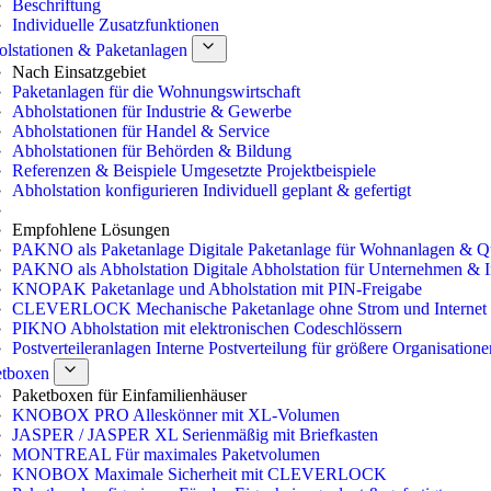
Beschriftung
Individuelle Zusatzfunktionen
lstationen & Paketanlagen
Nach Einsatzgebiet
Paketanlagen für die Wohnungswirtschaft
Abholstationen für Industrie & Gewerbe
Abholstationen für Handel & Service
Abholstationen für Behörden & Bildung
Referenzen & Beispiele
Umgesetzte Projektbeispiele
Abholstation konfigurieren
Individuell geplant & gefertigt
Empfohlene Lösungen
PAKNO als Paketanlage
Digitale Paketanlage für Wohnanlagen & Qu
PAKNO als Abholstation
Digitale Abholstation für Unternehmen & In
KNOPAK
Paketanlage und Abholstation mit PIN-Freigabe
CLEVERLOCK
Mechanische Paketanlage ohne Strom und Internet
PIKNO
Abholstation mit elektronischen Codeschlössern
Postverteileranlagen
Interne Postverteilung für größere Organisatione
etboxen
Paketboxen für Einfamilienhäuser
KNOBOX PRO
Alleskönner mit XL-Volumen
JASPER / JASPER XL
Serienmäßig mit Briefkasten
MONTREAL
Für maximales Paketvolumen
KNOBOX
Maximale Sicherheit mit CLEVERLOCK