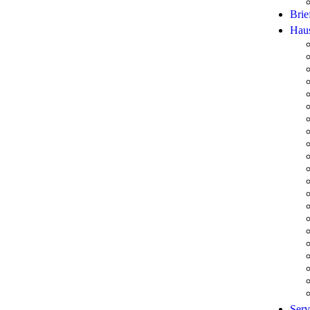
Brie
Hau
Serv