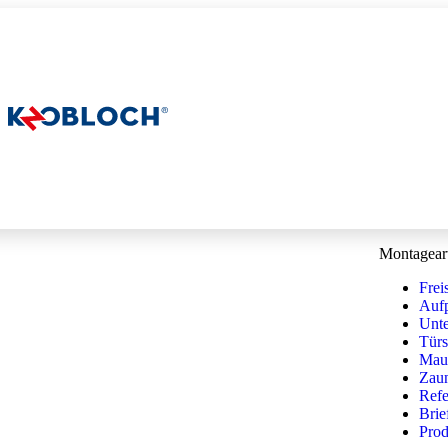
Montagear
Frei
Aufp
Unte
Türs
Maue
Zaun
Refe
Brie
Prod