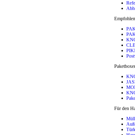
Refe
Abho
Empfohlen
PAK
PAK
KN
CL
PI
Post
Paketboxen
KN
JAS
MO
KN
Pake
Für den H
Mül
Auß
Türk
Hau