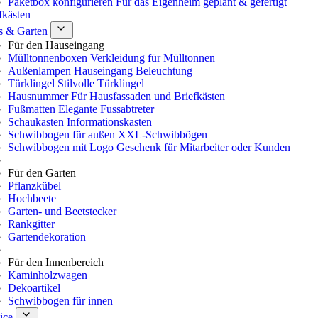
Paketbox konfigurieren
Für das Eigenheim geplant & gefertigt
fkästen
s & Garten
Für den Hauseingang
Mülltonnenboxen
Verkleidung für Mülltonnen
Außenlampen
Hauseingang Beleuchtung
Türklingel
Stilvolle Türklingel
Hausnummer
Für Hausfassaden und Briefkästen
Fußmatten
Elegante Fussabtreter
Schaukasten
Informationskasten
Schwibbogen für außen
XXL-Schwibbögen
Schwibbogen mit Logo
Geschenk für Mitarbeiter oder Kunden
Für den Garten
Pflanzkübel
Hochbeete
Garten- und Beetstecker
Rankgitter
Gartendekoration
Für den Innenbereich
Kaminholzwagen
Dekoartikel
Schwibbogen für innen
ice