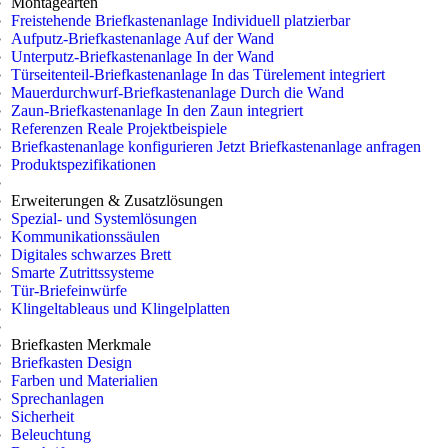
Montagearten
Freistehende Briefkastenanlage
Individuell platzierbar
Aufputz-Briefkastenanlage
Auf der Wand
Unterputz-Briefkastenanlage
In der Wand
Türseitenteil-Briefkastenanlage
In das Türelement integriert
Mauerdurchwurf-Briefkastenanlage
Durch die Wand
Zaun-Briefkastenanlage
In den Zaun integriert
Referenzen
Reale Projektbeispiele
Briefkastenanlage konfigurieren
Jetzt Briefkastenanlage anfragen
Produktspezifikationen
Erweiterungen & Zusatzlösungen
Spezial- und Systemlösungen
Kommunikationssäulen
Digitales schwarzes Brett
Smarte Zutrittssysteme
Tür-Briefeinwürfe
Klingeltableaus und Klingelplatten
Briefkasten Merkmale
Briefkasten Design
Farben und Materialien
Sprechanlagen
Sicherheit
Beleuchtung