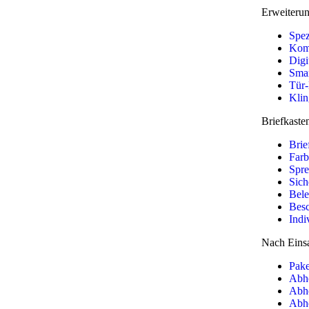
Erweiteru
Spez
Kom
Digi
Smar
Tür-
Klin
Briefkast
Brie
Farb
Spre
Sich
Bel
Besc
Indi
Nach Einsa
Pake
Abho
Abho
Abho