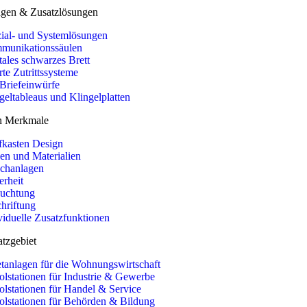
ngen & Zusatzlösungen
ial- und Systemlösungen
munikationssäulen
tales schwarzes Brett
te Zutrittssysteme
Briefeinwürfe
geltableaus und Klingelplatten
en Merkmale
fkasten Design
en und Materialien
chanlagen
erheit
euchtung
hriftung
viduelle Zusatzfunktionen
tzgebiet
tanlagen für die Wohnungswirtschaft
lstationen für Industrie & Gewerbe
lstationen für Handel & Service
lstationen für Behörden & Bildung