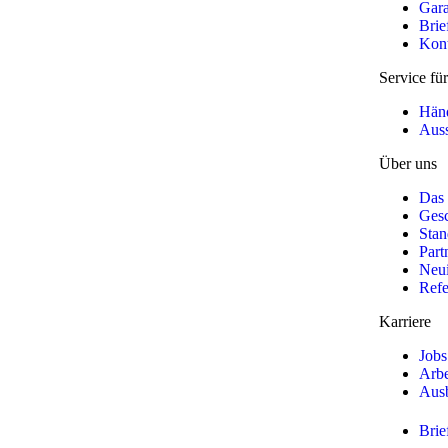
Gara
Brie
Kon
Service f
Händ
Auss
Über uns
Das
Gesc
Stan
Part
Neui
Refe
Karriere
Jobs
Arb
Aus
Brie