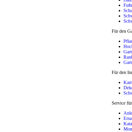
Fuß
Scha
Schw
Sch
Für den Ga
Pfla
Hoc
Gart
Rank
Gart
Für den In
Kam
Deko
Schw
Service fü
Anle
Ersa
Kata
Mon