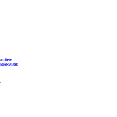
artiere
tralogistik
n