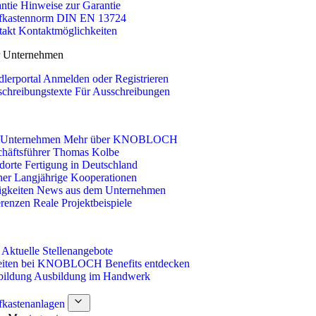
ntie
Hinweise zur Garantie
fkastennorm
DIN EN 13724
takt
Kontaktmöglichkeiten
ür Unternehmen
lerportal
Anmelden oder Registrieren
chreibungstexte
Für Ausschreibungen
 Unternehmen
Mehr über KNOBLOCH
häftsführer
Thomas Kolbe
dorte
Fertigung in Deutschland
ner
Langjährige Kooperationen
gkeiten
News aus dem Unternehmen
renzen
Reale Projektbeispiele
Aktuelle Stellenangebote
eiten bei KNOBLOCH
Benefits entdecken
bildung
Ausbildung im Handwerk
fkastenanlagen