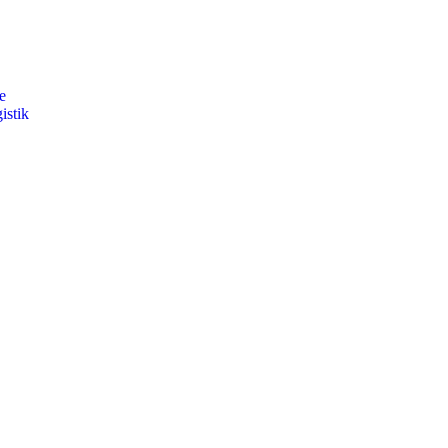
e
istik