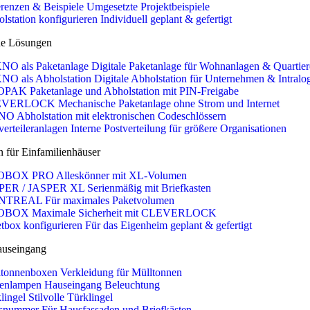
renzen & Beispiele
Umgesetzte Projektbeispiele
lstation konfigurieren
Individuell geplant & gefertigt
e Lösungen
NO als Paketanlage
Digitale Paketanlage für Wohnanlagen & Quartier
NO als Abholstation
Digitale Abholstation für Unternehmen & Intralog
OPAK
Paketanlage und Abholstation mit PIN-Freigabe
EVERLOCK
Mechanische Paketanlage ohne Strom und Internet
KNO
Abholstation mit elektronischen Codeschlössern
verteileranlagen
Interne Postverteilung für größere Organisationen
 für Einfamilienhäuser
OBOX PRO
Alleskönner mit XL-Volumen
PER / JASPER XL
Serienmäßig mit Briefkasten
NTREAL
Für maximales Paketvolumen
OBOX
Maximale Sicherheit mit CLEVERLOCK
tbox konfigurieren
Für das Eigenheim geplant & gefertigt
auseingang
ltonnenboxen
Verkleidung für Mülltonnen
enlampen
Hauseingang Beleuchtung
lingel
Stilvolle Türklingel
snummer
Für Hausfassaden und Briefkästen