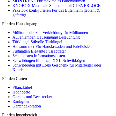
MONTREAL
Für maximales Paketvolumen
KNOBOX
Maximale Sicherheit mit CLEVERLOCK
Paketbox konfigurieren
Für das Eigenheim geplant &
gefertigt
Für den Hauseingang
Mülltonnenboxen
Verkleidung für Mülltonnen
Außenlampen
Hauseingang Beleuchtung
Türklingel
Stilvolle Türklingel
Hausnummer
Für Hausfassaden und Briefkästen
Fußmatten
Elegante Fussabtreter
Schaukasten
Informationskasten
Schwibbogen für außen
XXL-Schwibbögen
Schwibbogen mit Logo
Geschenk für Mitarbeiter oder
Kunden
Für den Garten
Pflanzkübel
Hochbeete
Garten- und Beetstecker
Rankgitter
Gartendekoration
Für den Innenbereich