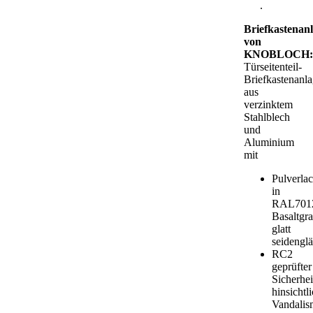
hier
.
Briefkastenan
von
KNOBLOCH:
Türseitenteil-
Briefkastenanl
aus
verzinktem
Stahlblech
und
Aluminium
mit
Pulverla
in
RAL701
Basaltgra
glatt
seidengl
RC2
geprüfter
Sicherhei
hinsichtl
Vandalis