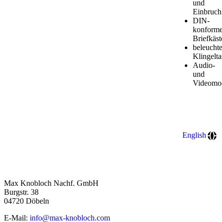
und
Einbruch
DIN-
konform
Briefkäst
beleucht
Klingelta
Audio-
und
Videomo
English
Max Knobloch Nachf. GmbH
Burgstr. 38
04720 Döbeln
E-Mail:
info@max-knobloch.com