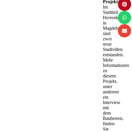
Projekt:
Im
Stadtteil
Herrenkrug
in
Magdeburg
sind
zwei
neue
Stadtvillen
entstanden.
Mehr
Informationen
zu
diesem
Projekt,
unter
anderem
ein
Interview
mit
dem
Bauherren,
finden
Sie