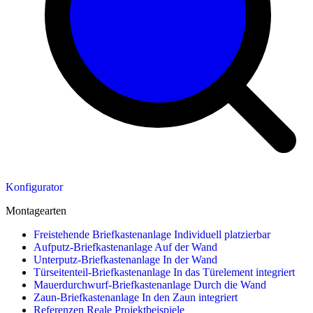
Konfigurator
Montagearten
Freistehende Briefkastenanlage
Individuell platzierbar
Aufputz-Briefkastenanlage
Auf der Wand
Unterputz-Briefkastenanlage
In der Wand
Türseitenteil-Briefkastenanlage
In das Türelement integriert
Mauerdurchwurf-Briefkastenanlage
Durch die Wand
Zaun-Briefkastenanlage
In den Zaun integriert
Referenzen
Reale Projektbeispiele