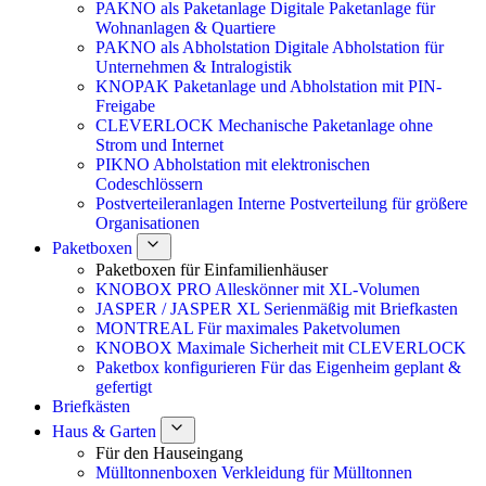
PAKNO als Paketanlage
Digitale Paketanlage für
Wohnanlagen & Quartiere
PAKNO als Abholstation
Digitale Abholstation für
Unternehmen & Intralogistik
KNOPAK
Paketanlage und Abholstation mit PIN-
Freigabe
CLEVERLOCK
Mechanische Paketanlage ohne
Strom und Internet
PIKNO
Abholstation mit elektronischen
Codeschlössern
Postverteileranlagen
Interne Postverteilung für größere
Organisationen
Paketboxen
Paketboxen für Einfamilienhäuser
KNOBOX PRO
Alleskönner mit XL-Volumen
JASPER / JASPER XL
Serienmäßig mit Briefkasten
MONTREAL
Für maximales Paketvolumen
KNOBOX
Maximale Sicherheit mit CLEVERLOCK
Paketbox konfigurieren
Für das Eigenheim geplant &
gefertigt
Briefkästen
Haus & Garten
Für den Hauseingang
Mülltonnenboxen
Verkleidung für Mülltonnen