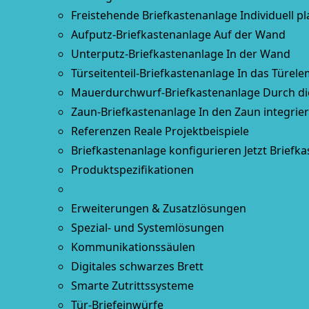
Freistehende Briefkastenanlage
Individuell p
Aufputz-Briefkastenanlage
Auf der Wand
Unterputz-Briefkastenanlage
In der Wand
Türseitenteil-Briefkastenanlage
In das Türele
Mauerdurchwurf-Briefkastenanlage
Durch d
Zaun-Briefkastenanlage
In den Zaun integrier
Referenzen
Reale Projektbeispiele
Briefkastenanlage konfigurieren
Jetzt Briefk
Produktspezifikationen
Erweiterungen & Zusatzlösungen
Spezial- und Systemlösungen
Kommunikationssäulen
Digitales schwarzes Brett
Smarte Zutrittssysteme
Tür-Briefeinwürfe