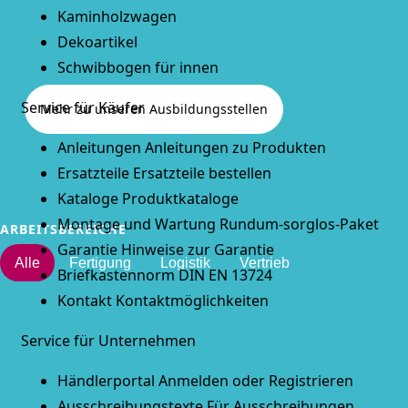
Kaminholzwagen
Dekoartikel
Schwibbogen für innen
Service für Käufer
Mehr zu unseren Ausbildungsstellen
Anleitungen
Anleitungen zu Produkten
Ersatzteile
Ersatzteile bestellen
Kataloge
Produktkataloge
Montage und Wartung
Rundum-sorglos-Paket
ARBEITSBEREICHE
Garantie
Hinweise zur Garantie
Alle
Fertigung
Logistik
Vertrieb
Briefkastennorm
DIN EN 13724
Kontakt
Kontaktmöglichkeiten
Service für Unternehmen
Händlerportal
Anmelden oder Registrieren
Ausschreibungstexte
Für Ausschreibungen