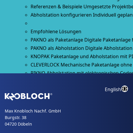
Referenzen & Beispiele
Umgesetzte Projektbe
Abholstation konfigurieren
Individuell geplan
Empfohlene Lösungen
PAKNO als Paketanlage
Digitale Paketanlage
PAKNO als Abholstation
Digitale Abholstatio
KNOPAK
Paketanlage und Abholstation mit P
CLEVERLOCK
Mechanische Paketanlage ohne 
PIKNO
Abholstation mit elektronischen Code
Postverteileranlagen
Interne Postverteilung 
English
Paketboxen
Paketboxen für Einfamilienhäuser
KNOBOX PRO
Alleskönner mit XL-Volumen
Max Knobloch Nachf. GmbH
JASPER / JASPER XL
Serienmäßig mit Briefkast
Burgstr. 38
MONTREAL
Für maximales Paketvolumen
04720 Döbeln
KNOBOX
Maximale Sicherheit mit CLEVERLO