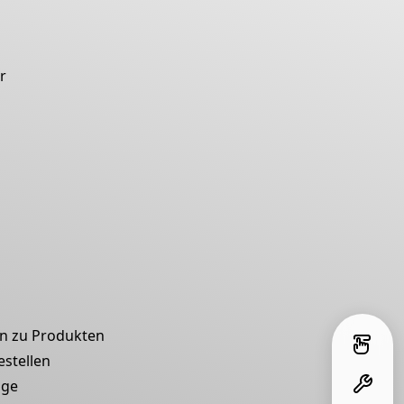
r
n zu Produkten
estellen
oge