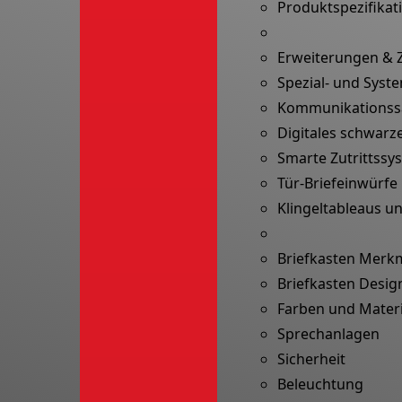
Produktspezifikat
Erweiterungen & 
Spezial- und Sys
Kommunikationss
Digitales schwarze
Smarte Zutrittssy
Tür-Briefeinwürfe
Klingeltableaus un
Briefkasten Merk
Briefkasten Desig
Farben und Materi
Sprechanlagen
Sicherheit
Beleuchtung