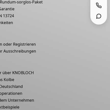
Rundum-sorglos-Paket
Garantie
N 13724
hkeiten
 oder Registrieren
ür Ausschreibungen
r über KNOBLOCH
s Kolbe
 Deutschland
operationen
 dem Unternehmen
ktbeispiele