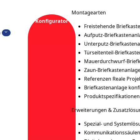
Montagearten
Konfigurator
Freistehende Briefkast
n
Aufputz-Briefkastenanl
Unterputz-Briefkasten
Türseitenteil-Briefkast
ür Mehrfamilienhäus
Mauerdurchwurf-Brief
Zaun-Briefkastenanlag
Referenzen
Reale Proje
ntrale Übergabelösungen für Bewohner,
Briefkastenanlage konf
abhängig von einzelnen Paketdiensten 
Produktspezifikationen
geschäft.
Erweiterungen & Zusatzlös
Spezial- und Systemlö
g anfragen
Kommunikationssäule