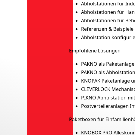
Abholstationen für Ind
Abholstationen für Han
Abholstationen für Beh
Referenzen & Beispiele
Abholstation konfiguri
Empfohlene Lösungen
PAKNO als Paketanlage
PAKNO als Abholstatio
KNOPAK
Paketanlage u
CLEVERLOCK
Mechanisc
PIKNO
Abholstation mi
Postverteileranlagen
In
Paketboxen für Einfamilienh
KNOBOX PRO
Alleskön