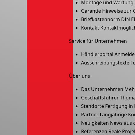
Montage und Wartung
Garantie
Hinweise zur 
Briefkastennorm
DIN E
Kontakt
Kontaktmöglic
Service für Unternehmen
Händlerportal
Anmelden
Ausschreibungstexte
F
Über uns
Das Unternehmen
Meh
Geschäftsführer
Thoma
Standorte
Fertigung in
Partner
Langjährige Ko
Neuigkeiten
News aus
Referenzen
Reale Proje