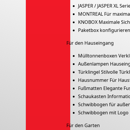
JASPER / JASPER XL
Seri
MONTREAL
Für maxima
KNOBOX
Maximale Sic
Paketbox konfiguriere
Für den Hauseingang
Mülltonnenboxen
Verk
Außenlampen
Hausein
Türklingel
Stilvolle Türk
Hausnummer
Für Haus
Fußmatten
Elegante Fu
Schaukasten
Informati
Schwibbogen für auße
Schwibbogen mit Logo
Für den Garten