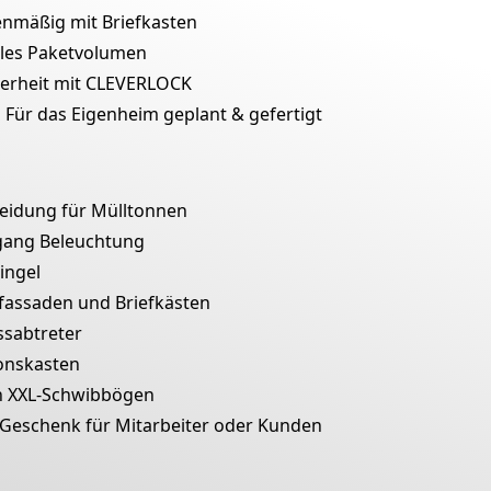
enmäßig mit Briefkasten
les Paketvolumen
herheit mit CLEVERLOCK
n
Für das Eigenheim geplant & gefertigt
leidung für Mülltonnen
gang Beleuchtung
lingel
fassaden und Briefkästen
ssabtreter
onskasten
n
XXL-Schwibbögen
Geschenk für Mitarbeiter oder Kunden