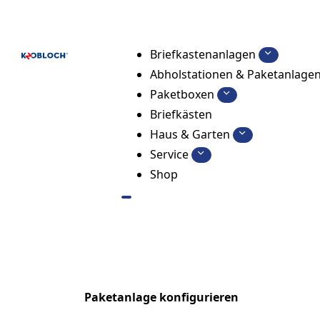
Briefkastenanlagen
Abholstationen & Paketanlage
Paketboxen
Briefkästen
Haus & Garten
Paketanlagen f
Service
Shop
Digitale Paketanlagen sind ze
Verwaltung und Zusteller – un
zusätzliche Belastung im Tages
Paketanlage konfigurieren
Beratun