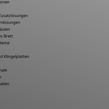
ionen
Zusatzlösungen
temlösungen
äulen
s Brett
steme
d Klingelplatten
male
n
alien