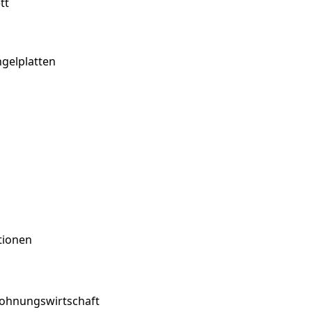
tt
ngelplatten
tionen
Wohnungswirtschaft