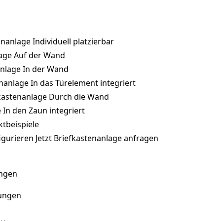
enanlage
Individuell platzierbar
age
Auf der Wand
anlage
In der Wand
enanlage
In das Türelement integriert
er
kastenanlage
Durch die Wand
e
In den Zaun integriert
ktbeispiele
igurieren
Jetzt Briefkastenanlage anfragen
und ohne
ungen
sungen
n