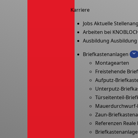
Karriere
Jobs
Aktuelle Stellenan
Arbeiten bei KNOBLOC
Ausbildung
Ausbildung
Briefkastenanlagen
Montagearten
Freistehende Brie
Aufputz-Briefkast
Unterputz-Briefk
Türseitenteil-Brie
Mauerdurchwurf-B
Zaun-Briefkasten
Referenzen
Reale 
Briefkastenanlage