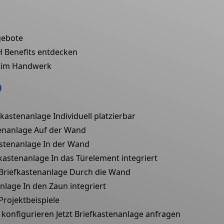
gebote
H
Benefits entdecken
 im Handwerk
fkastenanlage
Individuell platzierbar
enanlage
Auf der Wand
astenanlage
In der Wand
fkastenanlage
In das Türelement integriert
riefkastenanlage
Durch die Wand
anlage
In den Zaun integriert
Projektbeispiele
 konfigurieren
Jetzt Briefkastenanlage anfragen