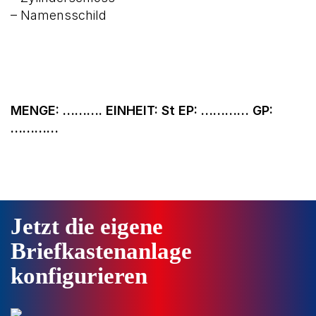
– Namensschild
MENGE: ………. EINHEIT: St EP: ………… GP:
…………
Jetzt die eigene
Briefkastenanlage
konfigurieren