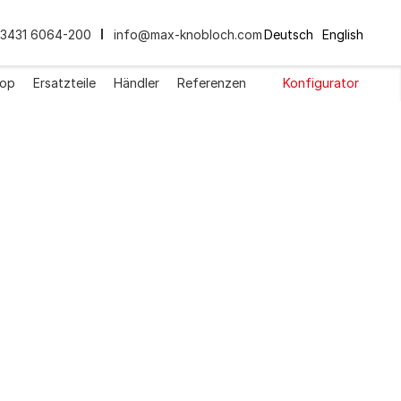
3431 6064-200
info@max-knobloch.com
Deutsch
English
op
Ersatzteile
Händler
Referenzen
Konfigurator
age horizontal