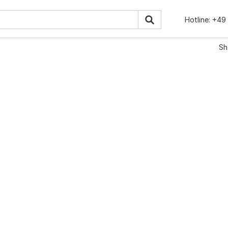
Hotline:
+49 
Sh
Zaun-Briefkastenanl
iefe 380 mm