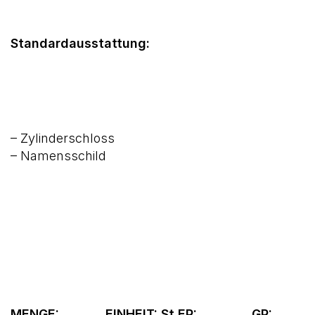
Standardausstattung:
– Zylinderschloss
– Namensschild
MENGE: ………. EINHEIT: St EP: ………… GP: