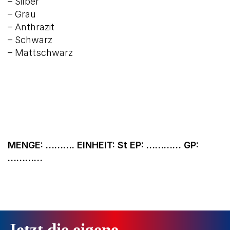
– Silber
– Grau
– Anthrazit
– Schwarz
– Mattschwarz
MENGE: ………. EINHEIT: St EP: ………… GP:
…………
Jetzt die eigene