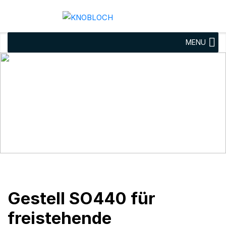
MENU
Gestell SO440 für
freistehende
Briefkastenanlage
Rechteckrohrständer
obere
Gestell SO440 für
freistehende