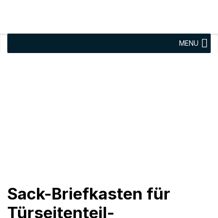
MENU
Sack-Briefkasten für
Türseitenteil-
Briefkastenanlage Breite
300 mm Höhe
Sack-Briefkasten für
Türseitenteil-