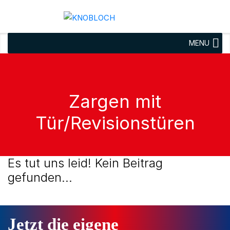
MENU
Zargen mit
Tür/Revisionstüren
Es tut uns leid! Kein Beitrag
gefunden...
Jetzt die eigene