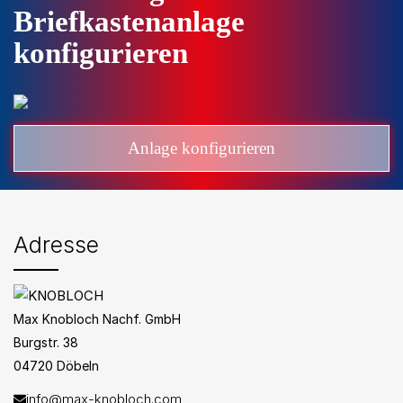
Briefkastenanlage
konfigurieren
Anlage konfigurieren
Adresse
Max Knobloch Nachf. GmbH
Burgstr. 38
04720 Döbeln
info@max-knobloch.com