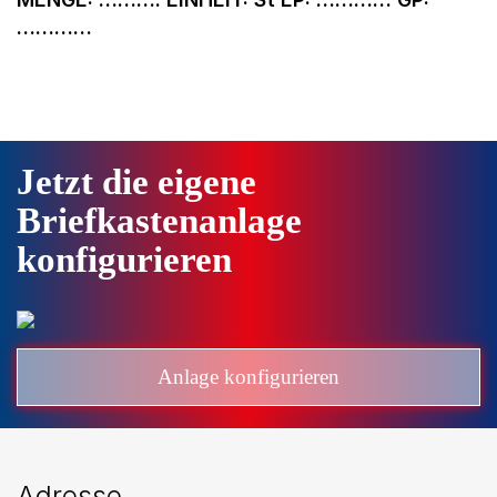
…………
Jetzt die eigene
Briefkastenanlage
konfigurieren
Anlage konfigurieren
Adresse