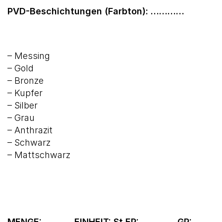
PVD-Beschichtungen (Farbton): …………
– Messing
– Gold
– Bronze
– Kupfer
– Silber
– Grau
– Anthrazit
– Schwarz
– Mattschwarz
MENGE: ………. EINHEIT: St EP: ………… GP: