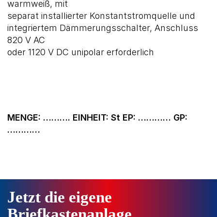
warmweiß, mit
separat installierter Konstantstromquelle und
integriertem Dämmerungsschalter, Anschluss
820 V AC
oder 1120 V DC unipolar erforderlich
MENGE: ………. EINHEIT: St EP: ………… GP:
…………
Jetzt die eigene
Briefkastenanlage