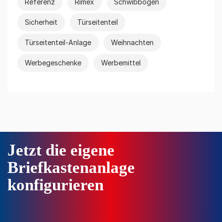
Referenz
Rimex
Schwibbogen
Sicherheit
Türseitenteil
Türseitenteil-Anlage
Weihnachten
Werbegeschenke
Werbemittel
Jetzt die eigene
Briefkastenanlage
konfigurieren