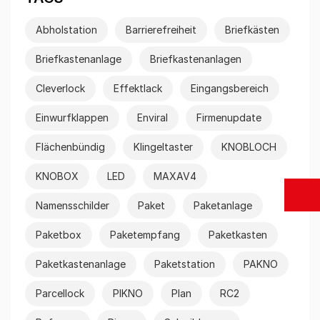
Abholstation
Barrierefreiheit
Briefkästen
Briefkastenanlage
Briefkastenanlagen
Cleverlock
Effektlack
Eingangsbereich
Einwurfklappen
Enviral
Firmenupdate
Flächenbündig
Klingeltaster
KNOBLOCH
KNOBOX
LED
MAXAV4
Namensschilder
Paket
Paketanlage
Paketbox
Paketempfang
Paketkasten
Paketkastenanlage
Paketstation
PAKNO
Parcellock
PIKNO
Plan
RC2