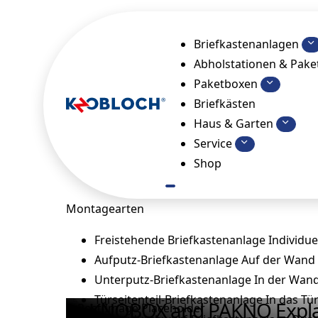
Mi
Refere
Briefkastenanlagen
Abholstationen & Pak
Wir präsentieren Ihnen bereits umge
Paketboxen
KNOBLOCH. Stylisch, futuristisch od
Briefkästen
Germany. Das gilt natürlich nicht nur
Haus & Garten
Service
jeden ein
Shop
Montagearten
Freistehende Briefkastenanlage
Individue
Aufputz-Briefkastenanlage
Auf der Wand
Unterputz-Briefkastenanlage
In der Wan
Türseitenteil-Briefkastenanlage
In das Tü
KNOBOX and PAKNO Explain