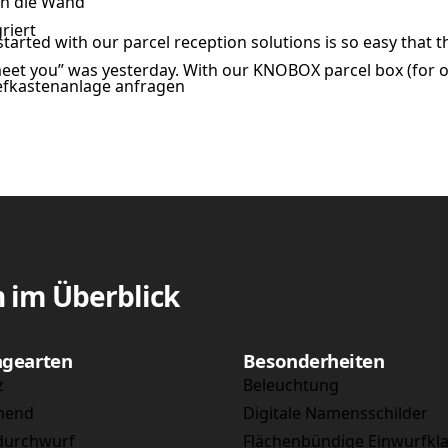
h die Wand
riert
started with our parcel reception solutions is so easy that
meet you” was yesterday. With our KNOBOX parcel box (for 
iefkastenanlage anfragen
n im Überblick
gearten
Besonderheiten
z
Beleuchtung
ehend
Digitale Namensschilder
urchwurf
Flächenbündige Einwurfkl