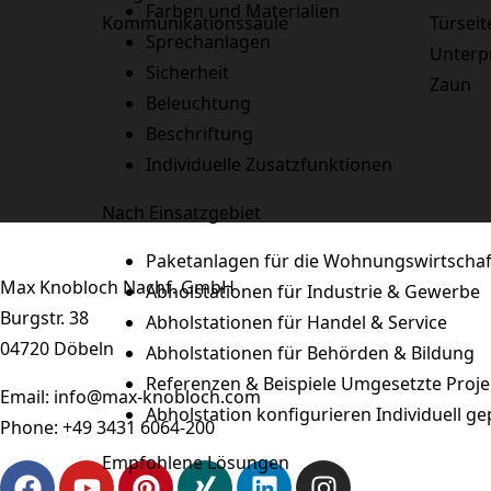
Farben und Materialien
Kommunikationssäule
Türseit
Sprechanlagen
Unterp
Sicherheit
Zaun
Beleuchtung
Beschriftung
Individuelle Zusatzfunktionen
Nach Einsatzgebiet
Paketanlagen für die Wohnungswirtschaf
Max Knobloch Nachf. GmbH
Abholstationen für Industrie & Gewerbe
Burgstr. 38
Abholstationen für Handel & Service
04720 Döbeln
Abholstationen für Behörden & Bildung
Referenzen & Beispiele
Umgesetzte Projek
Email:
info@max-knobloch.com
Abholstation konfigurieren
Individuell ge
Phone:
+49 3431 6064-200
Empfohlene Lösungen