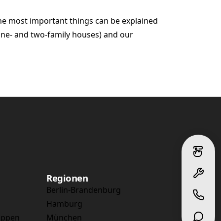
 the most important things can be explained
one- and two-family houses) and our
Regionen
Berlin-Brandenburg
Hamburg
appen
München