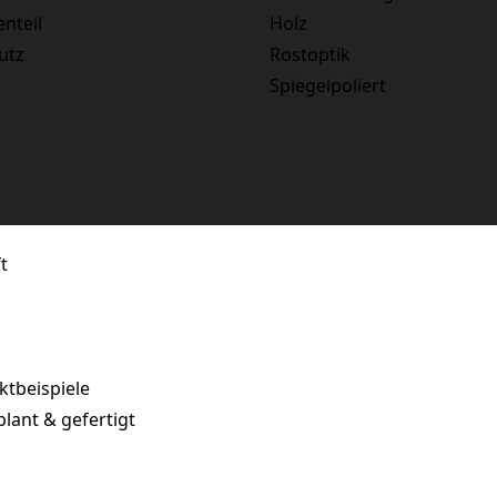
enteil
Holz
utz
Rostoptik
Spiegelpoliert
t
tbeispiele
plant & gefertigt