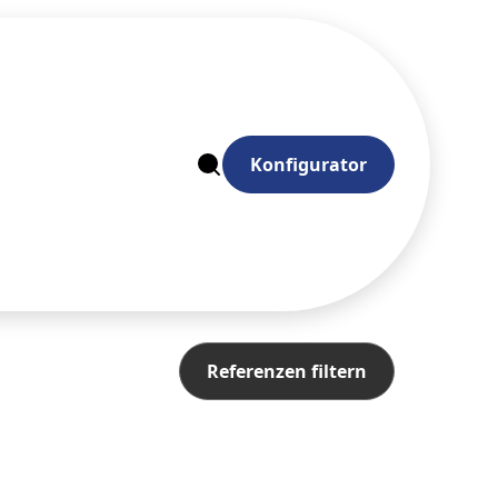
ig.
rechen.
agen von
Made in
Konfigurator
auch für
Referenzen filtern