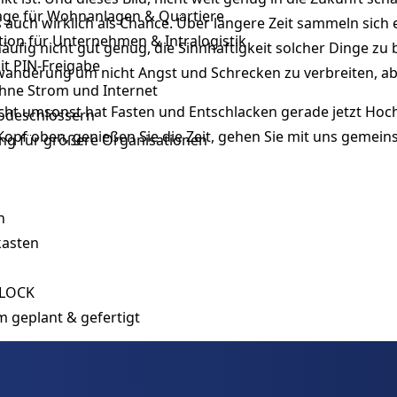
lage für Wohnanlagen & Quartiere
s auch wirklich als Chance. Über längere Zeit sammeln sich
tion für Unternehmen & Intralogistik
äufig nicht gut genug, die Sinnhaftigkeit solcher Dinge zu
it PIN-Freigabe
twanderung um nicht Angst und Schrecken zu verbreiten, ab
hne Strom und Internet
icht umsonst hat Fasten und Entschlacken gerade jetzt Hochk
Codeschlössern
 Kopf oben, genießen Sie die Zeit, gehen Sie mit uns geme
ung für größere Organisationen
n
kasten
RLOCK
m geplant & gefertigt
onnen