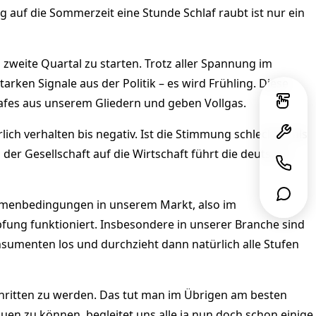
ng auf die Sommerzeit eine Stunde Schlaf raubt ist nur ein
s zweite Quartal zu starten. Trotz aller Spannung im
rken Signale aus der Politik – es wird Frühling. Diese
chlafes aus unserem Gliedern und geben Vollgas.
ich verhalten bis negativ. Ist die Stimmung schlechter als
er Gesellschaft auf die Wirtschaft führt die deutsche
e Rahmenbedingungen in unserem Markt, also im
pfung funktioniert. Insbesondere in unserer Branche sind
onsumenten los und durchzieht dann natürlich alle Stufen
schritten zu werden. Das tut man im Übrigen am besten
hauen zu können, begleitet uns alle ja nun doch schon einige