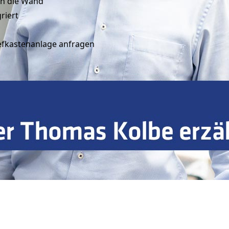
h die Wand
riert
iefkastenanlage anfragen