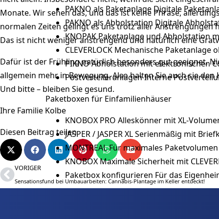
PAKNO als Paketanlage
Digitale Paketan
Monate. Wir sehen das, und das ist keine Phrase, allerding
PAKNO als Abholstation
Digitale Abholsta
normalen Zeiten gelingt es uns trotz aller Anstrengungen h
KNOPAK
Paketanlage und Abholstation m
Das ist nicht weniger anstrengend und natürlich eine Gra
CLEVERLOCK
Mechanische Paketanlage o
Dafür ist der Frühling natürlich besonders gut geeignet. N
PIKNO
Abholstation mit elektronischen 
allgemein mehr in Bewegung. Also halten Sie auch sie den
Postverteileranlagen
Interne Postverteil
Und bitte – bleiben Sie gesund.
Paketboxen für Einfamilienhäuser
Ihre Familie Kolbe
KNOBOX PRO
Alleskönner mit XL-Volume
Diesen Beitrag teilen
JASPER / JASPER XL
Serienmäßig mit Brief
MONTREAL
Für maximales Paketvolumen
KNOBOX
Maximale Sicherheit mit CLEVE
VORIGER
Paketbox konfigurieren
Für das Eigenhei
Sensationsfund bei Umbauarbeiten: Cannabis-Plantage im Keller entdeckt!
Für den Hauseingang
Mülltonnenboxen
Verkleidung für Müllt