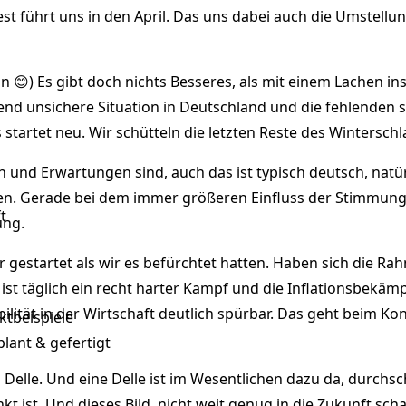
fest führt uns in den April. Das uns dabei auch die Umstellu
on
😊) Es gibt doch nichts Besseres, als mit einem Lachen in
nd unsichere Situation in Deutschland und die fehlenden sta
es startet neu. Wir schütteln die letzten Reste des Winters
 und Erwartungen sind, auch das ist typisch deutsch, natürl
en. Gerade bei dem immer größeren Einfluss der Stimmung d
t
ung.
 Jahr gestartet als wir es befürchtet hatten. Haben sich di
ist täglich ein recht harter Kampf und die Inflationsbekäm
ilität in der Wirtschaft deutlich spürbar. Das geht beim K
tbeispiele
plant & gefertigt
 Delle. Und eine Delle ist im Wesentlichen dazu da, durch
nkt ist. Und dieses Bild, nicht weit genug in die Zukunft sc