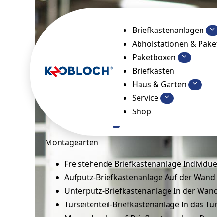
Briefkastenanlagen
Abholstationen & Pak
Paketboxen
Briefkästen
Haus & Garten
Service
Shop
Montagearten
Freistehende Briefkastenanlage
Individue
Aufputz-Briefkastenanlage
Auf der Wand
Unterputz-Briefkastenanlage
In der Wan
Türseitenteil-Briefkastenanlage
In das Tü