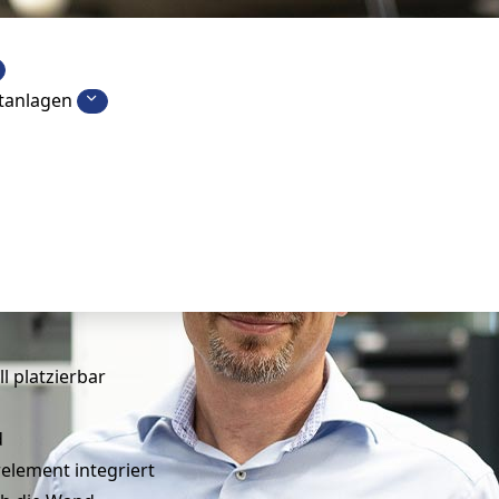
etanlagen
ll platzierbar
d
relement integriert