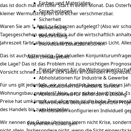
Farben und Materialien
das ist doch mal ein toller Start in einen Monat. Das Oster
Sprechanlagen
kleiner Wermutstropfen und sicher verschmerzbar.
Sicherheit
Waren Sie am 1. April zu Scherzen aufgelegt? (
Also wir sch
Beleuchtung
Tagesgeschehen und mit Blick auf die wirtschaftlich anhalte
Beschriftung
Jahreszeit färbt alles in ein etwas angenehmeres Licht. All
Individuelle Zusatzfunktionen
Das ist auch bitter nötig. Die aktuellen Konjunkturumfragen
Nach Einsatzgebiet
die Lage? Das ist das Problem mit zu vorsichtigen Prognos
Paketanlagen für die Wohnungswirtschaf
Vorsicht schnell zu einer sich selbst erfüllenden Prophezei
Abholstationen für Industrie & Gewerbe
Für uns gilt jedenfalls, wir sind deutlich besser in dieses
Abholstationen für Handel & Service
Wohnungsbau geändert? Nein, ganz sicher (noch) nicht. Es 
Abholstationen für Behörden & Bildung
Preise hat umkämpft und allgemein ist die hohe Preissensib
Referenzen & Beispiele
Umgesetzte Projek
des Handels bis zum Hersteller.
Abholstation konfigurieren
Individuell ge
Wir nennen das Ganze übrigens intern nicht Krise, sondern
Empfohlene Lösungen
nicht allein. Insbesondere nicht, wenn die Sicht eingeschrä